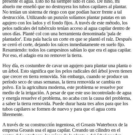
presente el agua. Esto no ha siempre sido el caso. De niño, mi
abuelo me enseñó que no destruyera los tubos capilares al plantar.
No tenían un sistema de riego con que podían hacer frente a tal
destrucción. Utilizando un punzón solíamos plantar patatas en un
agujero con los lados y el fondo fijos. A través de este método, los
pelos radicales del tubérculo tenían acceso al agua capilar dentro de
unos días. Planté col con una herramienta denominada 'pala de
plantador'. Esta pala hacía un corte en que se plantó el raíz. Después
se cerró el corte, dejando los raíces inmediatamente en suelo fijo.
Resumiendo: todos los campesinos sabían lo que era el agua capilar.
Por eso, el adagio era no remover la tierra.
Hoy día, es costumbre de cavar un agujero para plantar una planta o
un árbol. Esto significa que los pelos radicales del árbol joven tienen
que crecer en tierra removida. Sin embargo, cuando se produce un
período seco de unas semanas, la tierra removida se cambia en
polvo. En la agricultura moderna, este problema se resuelve por
medio de la irrigación. A pesar de que este uso incontrolado de agua
y energía resuelve el problema, no acaba con la causa del problema,
a saber la tierra removida. Puede durar hasta tres años para que los
tubos capilares se formen de nuevo y para que el agua corra
libremente.
A través de su construcción ingeniosa, el Groasis Waterboxx de la
empresa Groasis usa el agua capilar. Creando un cilindro en el