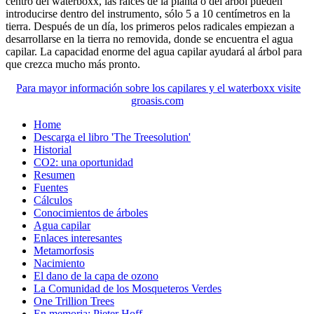
centro del waterboxx, las raíces de la planta o del árbol pueden
introducirse dentro del instrumento, sólo 5 a 10 centímetros en la
tierra. Después de un día, los primeros pelos radicales empiezan a
desarrollarse en la tierra no removida, donde se encuentra el agua
capilar. La capacidad enorme del agua capilar ayudará al árbol para
que crezca mucho más pronto.
Para mayor información sobre los capilares y el waterboxx visite
groasis.com
Home
Descarga el libro 'The Treesolution'
Historial
CO2: una oportunidad
Resumen
Fuentes
Cálculos
Conocimientos de árboles
Agua capilar
Enlaces interesantes
Metamorfosis
Nacimiento
El dano de la capa de ozono
La Comunidad de los Mosqueteros Verdes
One Trillion Trees
En memoria: Pieter Hoff